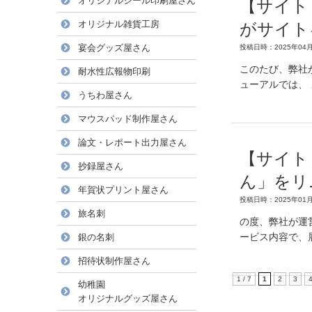
オリジナルシール印刷屋さん
【サイト
オリジナル雑貨工房
がサイト
宴会グッズ屋さん
投稿日時：2025年04月
このたび、弊社
耐水性広報物印刷
ューアルでは、
うちわ屋さん
マウスパッド制作屋さん
論文・レポート出力屋さん
【サイト
抄録屋さん
ん」をリ
年賀状プリント屋さん
投稿日時：2025年01月
旅名刺
の度、弊社が運
ービス内容で、
銀の名刺
招待状制作屋さん
1 / 7
1
2
3
幼稚園
オリジナルグッズ屋さん