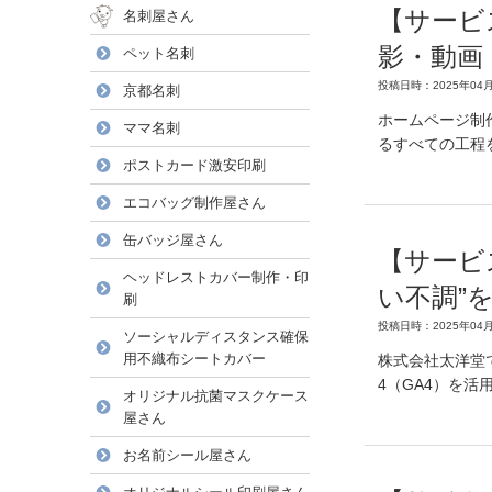
【サービ
名刺屋さん
影・動画
ペット名刺
投稿日時：2025年04月
京都名刺
ホームページ制
ママ名刺
るすべての工程
ポストカード激安印刷
エコバッグ制作屋さん
缶バッジ屋さん
【サービ
ヘッドレストカバー制作・印
い不調”
刷
投稿日時：2025年04月
ソーシャルディスタンス確保
用不織布シートカバー
株式会社太洋堂で
4（GA4）を
オリジナル抗菌マスクケース
屋さん
お名前シール屋さん