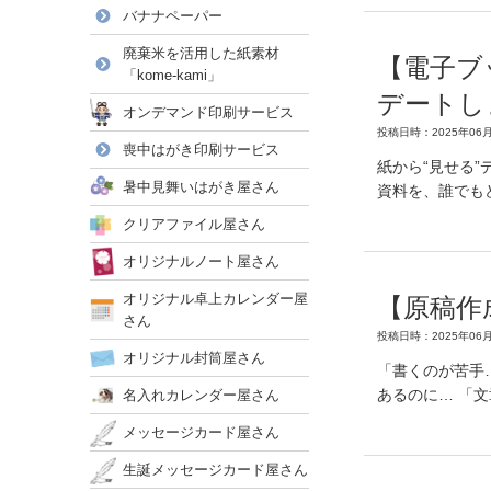
バナナペーパー
廃棄米を活用した紙素材
【電子ブ
「kome-kami」
デートし
オンデマンド印刷サービス
投稿日時：2025年06月
喪中はがき印刷サービス
紙から“見せる
暑中見舞いはがき屋さん
資料を、誰でも
クリアファイル屋さん
オリジナルノート屋さん
オリジナル卓上カレンダー屋
【原稿作
さん
投稿日時：2025年06月
オリジナル封筒屋さん
「書くのが苦手
あるのに… 「
名入れカレンダー屋さん
メッセージカード屋さん
生誕メッセージカード屋さん