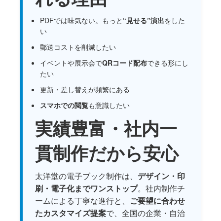
PDFでは味気ない。もっと
“見せる”演出
をした
い
郵送コストを削減したい
イベントや展示会で
QRコード配布
できる形にし
たい
更新・差し替えが頻繁にある
スマホでの閲覧
も意識したい
実績豊富・社内一
貫制作だから安心
太洋堂の電子ブック制作は、
デザイン・印
刷・電子化までワンストップ
。社内制作チ
ームによる丁寧な進行と、
ご要望に合わせ
たカスタマイズ提案
で、全国の企業・自治