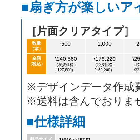
■扇ぎ方が楽しいア
［片面クリアタイプ］
数量
500
1,000
2
（本）
金額
\140,580
\176,220
\2
（税込）
（税抜価格：
（税抜価格：
（税
\127,800）
\160,200）
\2
※デザインデータ作成
※送料は含んでおりま
■
仕様詳細
188×230mm
製品サイズ