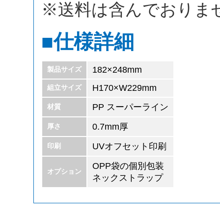
※送料は含んでおりま
■
仕様詳細
182×248mm
製品サイズ
H170×W229mm
組立サイズ
PP スーパーライン
材質
0.7mm厚
厚さ
UVオフセット印刷
印刷
OPP袋の個別包装
オプション
ネックストラップ