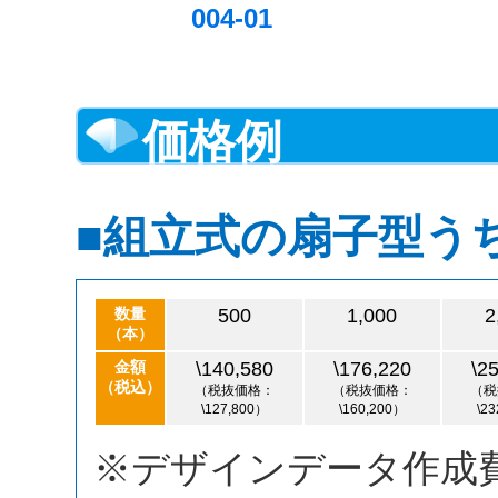
004-01
価格例
■組立式の扇子型う
数量
500
1,000
2
（本）
金額
\140,580
\176,220
\2
（税込）
（税抜価格：
（税抜価格：
（税
\127,800）
\160,200）
\2
※デザインデータ作成