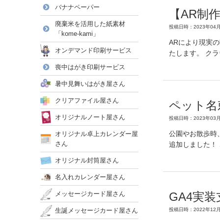
バナナペーパー
【AR制
廃棄米を活用した紙素材
投稿日時：2023年04月
「kome-kami」
ARにより現実
オンデマンド印刷サービス
たします。 クラ
喪中はがき印刷サービス
暑中見舞いはがき屋さん
クリアファイル屋さん
ペット名
オリジナルノート屋さん
投稿日時：2023年03月
公園やお散歩時
オリジナル卓上カレンダー屋
さん
追加しました！
オリジナル封筒屋さん
名入れカレンダー屋さん
メッセージカード屋さん
GA4実
生誕メッセージカード屋さん
投稿日時：2022年12月