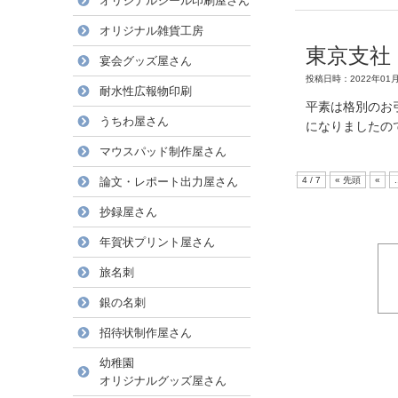
オリジナルシール印刷屋さん
オリジナル雑貨工房
東京支社
宴会グッズ屋さん
投稿日時：2022年01月
耐水性広報物印刷
平素は格別のお
うちわ屋さん
になりましたの
マウスパッド制作屋さん
論文・レポート出力屋さん
4 / 7
« 先頭
«
.
抄録屋さん
年賀状プリント屋さん
旅名刺
銀の名刺
招待状制作屋さん
幼稚園
オリジナルグッズ屋さん