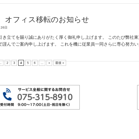
 オフィス移転のお知らせ
26日
引き立てを賜り誠にありがたく厚く御礼申し上げます。 このたび弊社東京
で謹んでご案内申し上げます。 これを機に従業員一同さらに専心努力い
..
2
3
4
5
6
...
»
最後 »