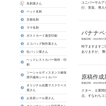
ユニバーサルアナ
名刺屋さん
行、実装、導入
ペット名刺
京都名刺
ママ名刺
バナナペ
ポストカード激安印刷
投稿日時：2022年07月
エコバッグ制作屋さん
時下ますますご
ありますが、 
缶バッジ屋さん
ヘッドレストカバー制作・印
刷
ソーシャルディスタンス確保
原稿作成
用不織布シートカバー
投稿日時：2022年04月
オリジナル抗菌マスクケース
屋さん
クター、士業関
点、すなわちコ
お名前シール屋さん