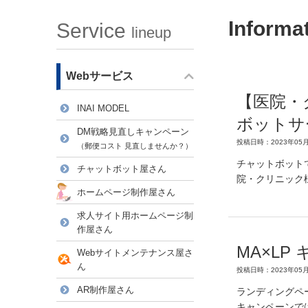
Informa
Service
lineup
Webサービス
【医院・
INAI MODEL
ボットサ
DM戦略見直しキャンペーン
投稿日時：2023年05月
（郵便コスト 見直しませんか？）
チャットボット
チャットボット屋さん
院・クリニック
ホームページ制作屋さん
求人サイト用ホームページ制
作屋さん
MA×LP
Webサイトメンテナンス屋さ
ん
投稿日時：2023年05月
AR制作屋さん
ランディングペ
キャンペーンで