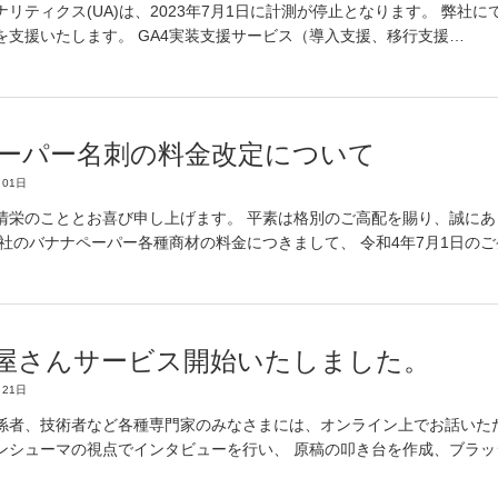
リティクス(UA)は、2023年7月1日に計測が停止となります。 弊社に
を支援いたします。 GA4実装支援サービス（導入支援、移行支援…
ーパー名刺の料金改定について
01日
清栄のこととお喜び申し上げます。 平素は格別のご高配を賜り、誠にあ
弊社のバナナペーパー各種商材の料金につきまして、 令和4年7月1日の
屋さんサービス開始いたしました。
21日
係者、技術者など各種専門家のみなさまには、オンライン上でお話いた
ンシューマの視点でインタビューを行い、 原稿の叩き台を作成、ブラッ