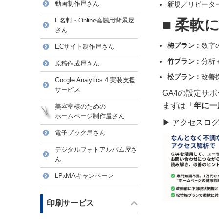
動画制作屋さん
新規／リピータ
E名刺・Online会議用背景屋
■ 柔軟
さん
梅プラン：
数字
ECサイト制作屋さん
竹プラン：
分析
原稿作成屋さん
松プラン：
改善
Google Analytics 4 実装支援
サービス
GA4の設定サ
まずは「
年に一
美容室様のための
ホームページ制作屋さん
▶
アクセスログ
電子ブック屋さん
デジタルフォトアルバム屋さ
ん
LPxMAキャンペーン
印刷サービス