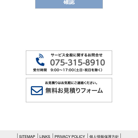
個人情報の第三者提供
当社は、法令に基づく場合等正当な理由によら
ない限り、事前に本人の同意を得ることなく、
個人情報を第三者に開示・提供することはあり
ません。
なお、当社のWebサイトには、クッキーを使用
して匿名のトラッフィックデータを収集し、外
部のサービスを利用してお客様全体のアクセス
動向を把握しているページがあります。
得られた情報は、Webサイトの改善などの目的
に利用させていただきます。
例外事項
上記「個人情報の取得・利用」及び「個人情報
の第三者提供」以外に利用・第三者提供する場
合には、お客様に再度利用目的について同意を
いただきますが、以下の場合に該当する場合は
除きます。
法令に基づく場合
人の生命、身体または財産の保護のために必要
SITEMAP
LINKS
PRIVACY POLICY
個人情報保護方針