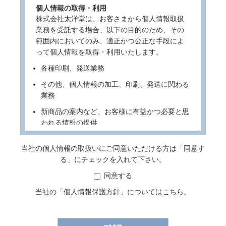
個人情報の取得・利用
株式会社太洋堂は、お客さまから個人情報取扱
業務を受託する場合、以下の目的のため、その
範囲内においてのみ、適正かつ公正な手段によ
って個人情報を取得・利用いたします。
各種印刷、発送業務
その他、個人情報の加工、印刷、発送に関わる
業務
新商品の案内など、お客様に有益かつ必要と思
われる情報の提供
業務遂行上で必要となる当社からの問い合わ
当社の個人情報の取扱いにご同意いただける方は「同意す
せ、確認、およびサービス向上のための意見収
る」にチェックを入れて下さい。
集
同意する
利用目的の通知・ご登録内容の開示・訂正・追
加・削除・利用停止・消去及び第三者への提供
当社の「
個人情報保護方針
」についてはこちら。
の停止等を希望される際の本人確認のため
各種のお問い合わせ対応