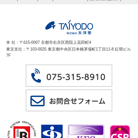
がある場合であって、本人の同意を得ることが
困難であるとき
公衆衛生の向上または児童の健全な育成の推進
のために特に必要がある場合であって、本人の
同意を得ることが困難であるとき
国の機関若しくは地方公共団体またはその委託
本 社：〒615-0007 京都市右京区西院上花田町4
を受けた者が法令の定める事務を遂行すること
東京支社：〒103-0025 東京都中央区日本橋茅場町1丁目11-8 紅萌ビル
に対して協力する必要がある場合であって、本
7F
人の同意を得ることによって当該事務の遂行に
支障を及ぼすおそれがあるとき
委託先の監督
当社は、お客様へ商品やサービスを提供する等
の業務遂行上、個人情報の一部を外部の委託先
へ提供する場合がありますが目的の範囲を超
え、個人情報を使用させることはありません。
十分な個人情報の保護水準を満たしている者を
選定し、業務委託先が適切に個人情報を取り扱
うように管理いたします。
個人情報の管理