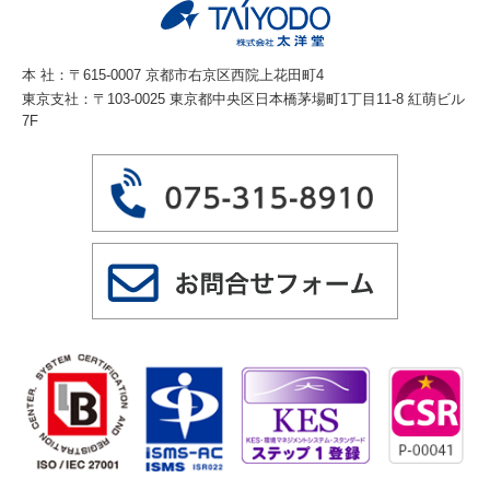
法令に基づく場合
人の生命、身体または財産の保護のために必要
がある場合であって、本人の同意を得ることが
本 社：〒615-0007 京都市右京区西院上花田町4
困難であるとき
東京支社：〒103-0025 東京都中央区日本橋茅場町1丁目11-8 紅萌ビル
7F
公衆衛生の向上または児童の健全な育成の推進
のために特に必要がある場合であって、本人の
同意を得ることが困難であるとき
国の機関若しくは地方公共団体またはその委託
を受けた者が法令の定める事務を遂行すること
に対して協力する必要がある場合であって、本
人の同意を得ることによって当該事務の遂行に
支障を及ぼすおそれがあるとき
委託先の監督
当社は、お客様へ商品やサービスを提供する等
の業務遂行上、個人情報の一部を外部の委託先
へ提供する場合がありますが目的の範囲を超
え、個人情報を使用させることはありません。
十分な個人情報の保護水準を満たしている者を
選定し、業務委託先が適切に個人情報を取り扱