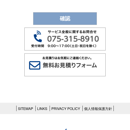
の停止等を希望される際の本人確認のため
各種のお問い合わせ対応
個人情報の第三者提供
当社は、法令に基づく場合等正当な理由によら
ない限り、事前に本人の同意を得ることなく、
個人情報を第三者に開示・提供することはあり
ません。
なお、当社のWebサイトには、クッキーを使用
して匿名のトラッフィックデータを収集し、外
部のサービスを利用してお客様全体のアクセス
動向を把握しているページがあります。
得られた情報は、Webサイトの改善などの目的
に利用させていただきます。
例外事項
上記「個人情報の取得・利用」及び「個人情報
の第三者提供」以外に利用・第三者提供する場
SITEMAP
LINKS
PRIVACY POLICY
個人情報保護方針
合には、お客様に再度利用目的について同意を
いただきますが、以下の場合に該当する場合は
除きます。