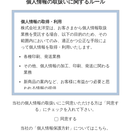
個人情報の取扱いに関するルール
個人情報の取得・利用
株式会社太洋堂は、お客さまから個人情報取扱
業務を受託する場合、以下の目的のため、その
範囲内においてのみ、適正かつ公正な手段によ
って個人情報を取得・利用いたします。
各種印刷、発送業務
その他、個人情報の加工、印刷、発送に関わる
業務
新商品の案内など、お客様に有益かつ必要と思
われる情報の提供
業務遂行上で必要となる当社からの問い合わ
当社の個人情報の取扱いにご同意いただける方は「同意す
せ、確認、およびサービス向上のための意見収
る」にチェックを入れて下さい。
集
同意する
利用目的の通知・ご登録内容の開示・訂正・追
加・削除・利用停止・消去及び第三者への提供
当社の「
個人情報保護方針
」についてはこちら。