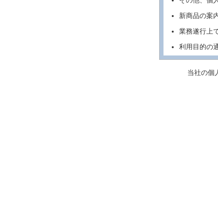
その他、個
新商品の案
業務遂行上
利用目的の
止等を希望
当社の個
各種のお問
個人情報の第
当社は、法令
情報を第三者
なお、当社の
サービスを利
得られた情報
例外事項
上記「個人情
は、お客様に
す。
法令に基づ