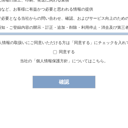
人情報の加工、印刷、発送に関わる業務
内など、お客様に有益かつ必要と思われる情報の提供
で必要となる当社からの問い合わせ、確認、およびサービス向上のため
通知・ご登録内容の開示・訂正・追加・削除・利用停止・消去及び第三
される際の本人確認のため
人情報の取扱いにご同意いただける方は「同意する」にチェックを入れ
い合わせ対応
三者提供
同意する
に基づく場合等正当な理由によらない限り、事前に本人の同意を得るこ
当社の「
個人情報保護方針
」についてはこちら。
に開示・提供することはありません。
Webサイトには、クッキーを使用して匿名のトラッフィックデータを収
用してお客様全体のアクセス動向を把握しているページがあります。
は、Webサイトの改善などの目的に利用させていただきます。
報の取得・利用」及び「個人情報の第三者提供」以外に利用・第三者提
再度利用目的について同意をいただきますが、以下の場合に該当する場
く場合