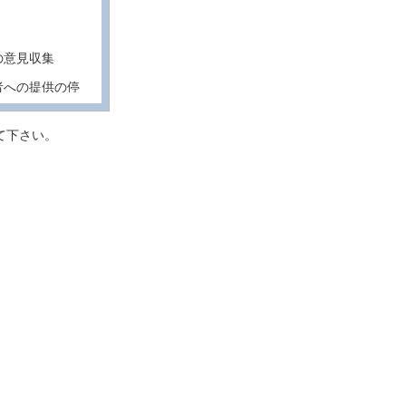
の意見収集
者への提供の停
て下さい。
となく、個人
集し、外部の
供する場合に
合は除きま