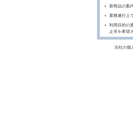
新商品の案
業務遂行上
利用目的の
止等を希望
各種のお問
当社の個
個人情報の第
当社は、法令
情報を第三者
なお、当社の
サービスを利
得られた情報
例外事項
上記「個人情
は、お客様に
す。
法令に基づ
人の生命、