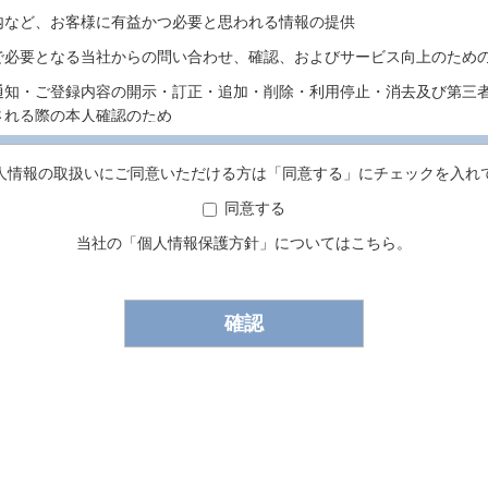
内など、お客様に有益かつ必要と思われる情報の提供
で必要となる当社からの問い合わせ、確認、およびサービス向上のため
通知・ご登録内容の開示・訂正・追加・削除・利用停止・消去及び第三
される際の本人確認のため
い合わせ対応
人情報の取扱いにご同意いただける方は「同意する」にチェックを入れ
三者提供
に基づく場合等正当な理由によらない限り、事前に本人の同意を得るこ
同意する
に開示・提供することはありません。
当社の「
個人情報保護方針
」についてはこちら。
Webサイトには、クッキーを使用して匿名のトラッフィックデータを収
用してお客様全体のアクセス動向を把握しているページがあります。
は、Webサイトの改善などの目的に利用させていただきます。
報の取得・利用」及び「個人情報の第三者提供」以外に利用・第三者提
再度利用目的について同意をいただきますが、以下の場合に該当する場
く場合
身体または財産の保護のために必要がある場合であって、本人の同意を