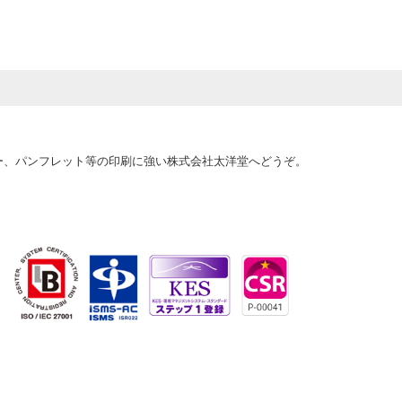
て、本人の同意
行することに対
遂行に支障を及
ター、パンフレット等の印刷に強い株式会社太洋堂へどうぞ。
の委託先へ提
。十分な個人
ように管理い
失、毀損、破
報を正確に、
（Secure
ータは暗号化し