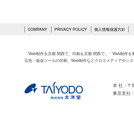
であるとき
公衆衛生の
を得ること
COMPANY
PRIVACY POLICY
個人情報保護方針
国の機関若
して協力す
ぼすおそれ
委託先の監督
「Web制作を京都 関西で、印刷を京都 関西で」「Web制
当社は、お客
広告・販促ツールの印刷、Web制作などクロスメディアやシ
供する場合が
情報の保護水
たします。
本 社：〒6
個人情報の管
当社は、個人
東京支社：〒
壊、改ざん及
また最新なも
当社Webサイ
Socket 
て送付いたし
Copyright © 2026 TAIYODO Co., Ltd. All Rights Reserved.