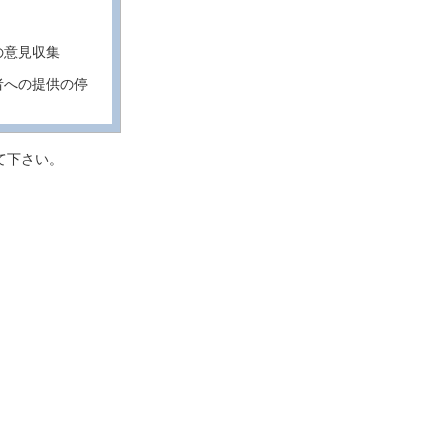
の意見収集
者への提供の停
て下さい。
となく、個人
集し、外部の
供する場合に
合は除きま
得ることが困難