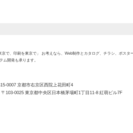
向上または児童の健全な育成の推進のために特に必要がある場合であっ
が困難であるとき
しくは地方公共団体またはその委託を受けた者が法令の定める事務を遂
る必要がある場合であって、本人の同意を得ることによって当該事務の
があるとき
作を東京で、印刷を東京で」 お考えなら、Web制作とカタログ、チラシ、ポス
様へ商品やサービスを提供する等の業務遂行上、個人情報の一部を外部
ステム開発も承ります。
ありますが目的の範囲を超え、個人情報を使用させることはありません
準を満たしている者を選定し、業務委託先が適切に個人情報を取り扱う
15-0007 京都市右京区西院上花田町4
理
情報に対するリスク（個人情報への不正アクセス、個人情報の紛失、滅
103-0025 東京都中央区日本橋茅場町1丁目11-8 紅萌ビル7F
び漏洩など）を防止するために、十分な安全保護に努め、また、個人情
のに保つよう、お預かりした個人情報の適切な管理を行います。
トへのお客様からのお問合せは、情報の安全な通信を確保するために、SSL
Layer）を利用した暗号化通信を使用いたします。また個人情報に関するデ
ます。