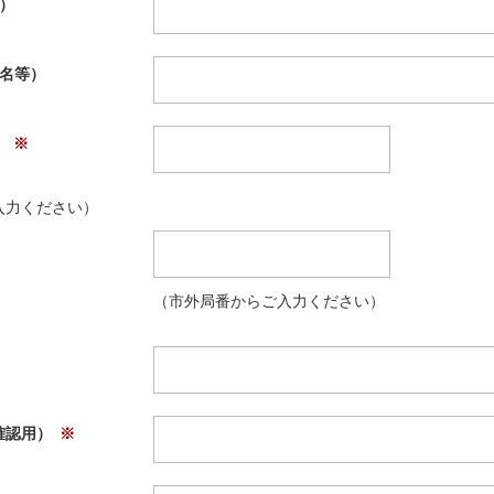
）
ル名等）
）
入力ください）
（市外局番からご入力ください）
確認用）